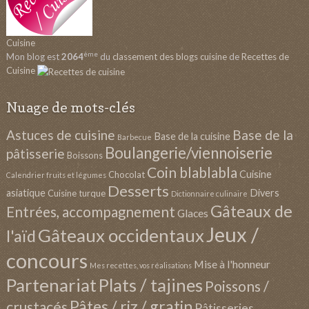
Cuisine
ème
Mon blog est
2064
du
classement des blogs cuisine
de
Recettes de
Cuisine
Nuage de mots-clés
Astuces de cuisine
Base de la
Base de la cuisine
Barbecue
Boulangerie/viennoiserie
pâtisserie
Boissons
Coin blablabla
Cuisine
Chocolat
Calendrier fruits et légumes
Desserts
asiatique
Divers
Cuisine turque
Dictionnaire culinaire
Gâteaux de
Entrées, accompagnement
Glaces
Jeux /
Gâteaux occidentaux
l'aïd
concours
Mise à l'honneur
Mes recettes, vos réalisations
Partenariat
Plats / tajines
Poissons /
Pâtes / riz / gratin
crustacés
Pâtisseries