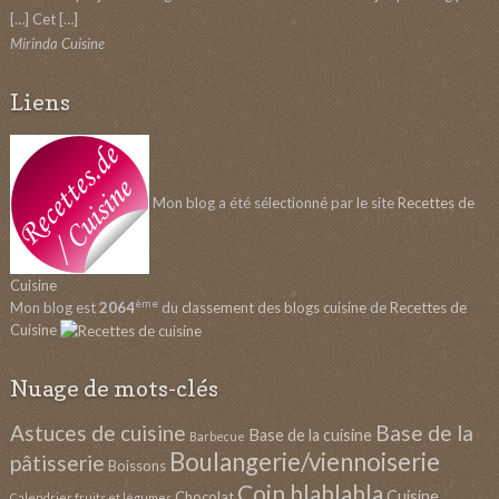
[…] Cet […]
Mirinda Cuisine
Liens
Mon blog a été sélectionné par le site
Recettes de
Cuisine
ème
Mon blog est
2064
du
classement des blogs cuisine
de
Recettes de
Cuisine
Nuage de mots-clés
Astuces de cuisine
Base de la
Base de la cuisine
Barbecue
Boulangerie/viennoiserie
pâtisserie
Boissons
Coin blablabla
Cuisine
Chocolat
Calendrier fruits et légumes