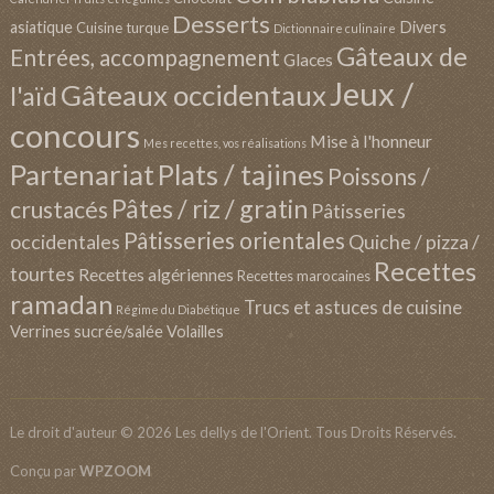
Desserts
asiatique
Divers
Cuisine turque
Dictionnaire culinaire
Gâteaux de
Entrées, accompagnement
Glaces
Jeux /
Gâteaux occidentaux
l'aïd
concours
Mise à l'honneur
Mes recettes, vos réalisations
Partenariat
Plats / tajines
Poissons /
Pâtes / riz / gratin
crustacés
Pâtisseries
Pâtisseries orientales
occidentales
Quiche / pizza /
Recettes
tourtes
Recettes algériennes
Recettes marocaines
ramadan
Trucs et astuces de cuisine
Régime du Diabétique
Verrines sucrée/salée
Volailles
Le droit d'auteur © 2026 Les dellys de l'Orient. Tous Droits Réservés.
Conçu par
WPZOOM