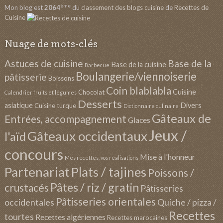
ème
Mon blog est
2064
du
classement des blogs cuisine
de
Recettes de
Cuisine
Nuage de mots-clés
Astuces de cuisine
Base de la
Base de la cuisine
Barbecue
Boulangerie/viennoiserie
pâtisserie
Boissons
Coin blablabla
Cuisine
Chocolat
Calendrier fruits et légumes
Desserts
asiatique
Divers
Cuisine turque
Dictionnaire culinaire
Gâteaux de
Entrées, accompagnement
Glaces
Jeux /
Gâteaux occidentaux
l'aïd
concours
Mise à l'honneur
Mes recettes, vos réalisations
Partenariat
Plats / tajines
Poissons /
Pâtes / riz / gratin
crustacés
Pâtisseries
Pâtisseries orientales
occidentales
Quiche / pizza /
Recettes
tourtes
Recettes algériennes
Recettes marocaines