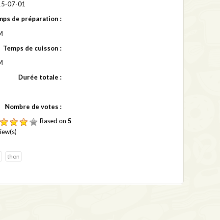
5-07-01
ps de préparation :
M
Temps de cuisson :
M
Durée totale :
Nombre de votes :
Based on
5
iew(s)
thon