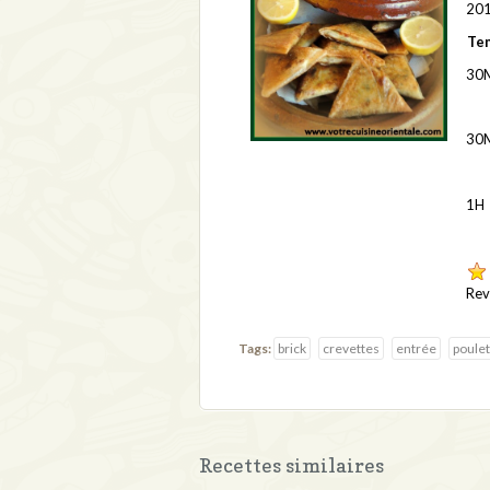
201
Tem
30
30
1H
Rev
Tags:
brick
crevettes
entrée
poulet
Recettes similaires