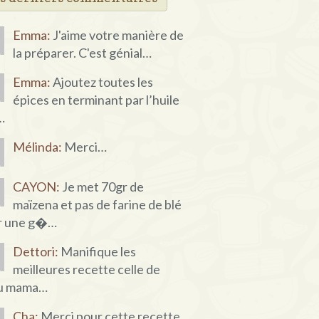
Emma:
J'aime votre manière de
la préparer. C'est génial…
Emma:
Ajoutez toutes les
épices en terminant par l’huile
…
Mélinda:
Merci…
CAYON:
Je met 70gr de
maïzena et pas de farine de blé
r une g�…
Dettori:
Manifique les
meilleures recette celle de
u mama…
Cha:
Merci pour cette recette,