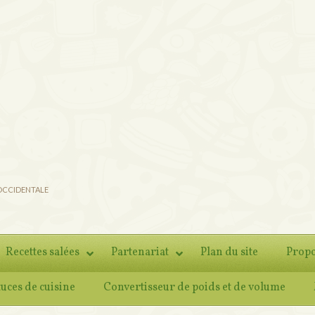
 OCCIDENTALE
Recettes salées
Partenariat
Plan du site
Propo
tuces de cuisine
Convertisseur de poids et de volume