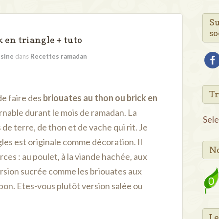
Su
so
 en triangle + tuto
isine
dans
Recettes ramadan
fac
Tr
de faire des
briouates au thon ou brick en
nable durant le mois de ramadan. La
Sel
e terre, de thon et de vache qui rit. Je
les est originale comme décoration. Il
No
rces : au poulet, à la viande hachée, aux
ersion sucrée comme les briouates aux
n. Etes-vous plutôt version salée ou
Le