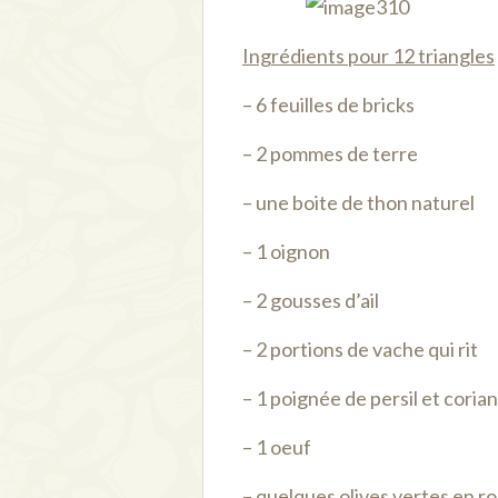
Ingrédients pour 12 triangles
– 6 feuilles de bricks
– 2 pommes de terre
– une boite de thon naturel
– 1 oignon
– 2 gousses d’ail
– 2 portions de vache qui rit
– 1 poignée de persil et cori
– 1 oeuf
– quelques olives vertes en r