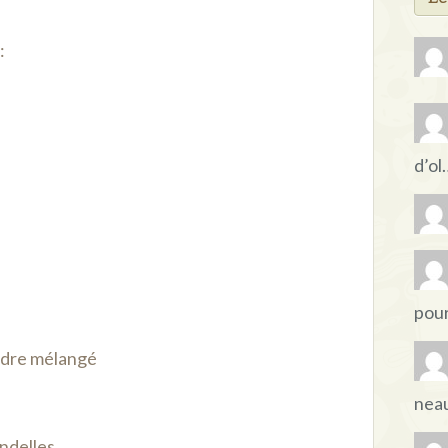
:
d’ol
pou
andre mélangé
nea
ondelles