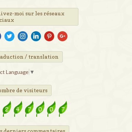
ivez-moi sur les réseaux
ciaux
ebook
twitter
instagram
linkedin
pinterest
google
aduction / translation
ect Language
▼
mbre de visiteurs
s derniers commentaires