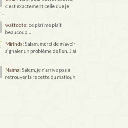
c est exactement celle que je
r…
wattoote:
ce plat me plait
beaucoup…
Mirinda:
Salam, merci de m'avoir
signaler un problème de lien. J'ai
Naima:
Salem, je n'arrive pas à
retrouver la recette du matlouh