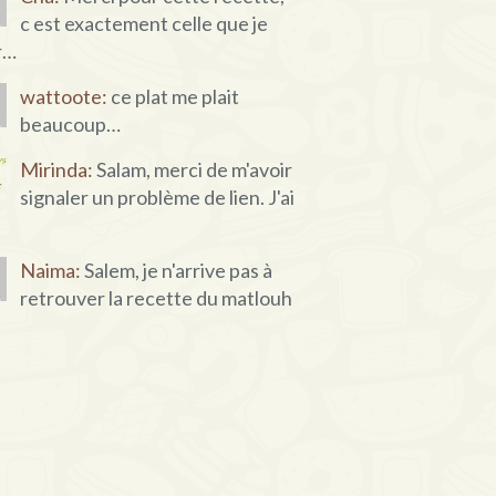
c est exactement celle que je
r…
wattoote:
ce plat me plait
beaucoup…
Mirinda:
Salam, merci de m'avoir
signaler un problème de lien. J'ai
Naima:
Salem, je n'arrive pas à
retrouver la recette du matlouh