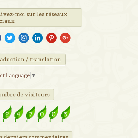
ivez-moi sur les réseaux
ciaux
ebook
twitter
instagram
linkedin
pinterest
google
aduction / translation
ect Language
▼
mbre de visiteurs
s derniers commentaires