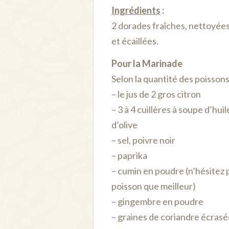
Ingrédients
:
2 dorades fraîches, nettoyée
et écaillées.
Pour la Marinade
Selon la quantité des poissons
– le jus de 2 gros citron
– 3 à 4 cuillères à soupe d’huil
d’olive
– sel, poivre noir
– paprika
– cumin en poudre (n’hésitez p
poisson que meilleur)
– gingembre en poudre
– graines de coriandre écras