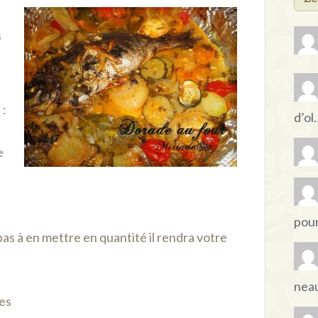
s
 :
d’ol
e
pou
as à en mettre en quantité il rendra votre
nea
ées