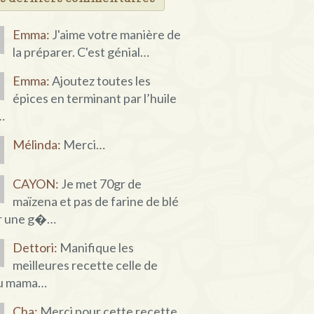
Emma:
J'aime votre manière de
la préparer. C'est génial…
Emma:
Ajoutez toutes les
épices en terminant par l’huile
…
Mélinda:
Merci…
CAYON:
Je met 70gr de
maïzena et pas de farine de blé
r une g�…
Dettori:
Manifique les
meilleures recette celle de
u mama…
Cha:
Merci pour cette recette,