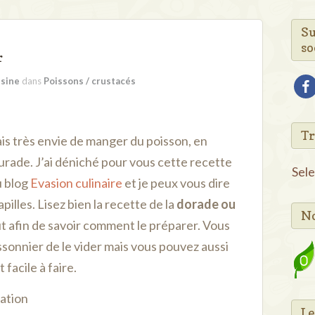
Su
so
r
isine
dans
Poissons / crustacés
fac
Tr
vais très envie de manger du poisson, en
aurade. J’ai déniché pour vous cette recette
Sel
u blog
Evasion culinaire
et je peux vous dire
pilles. Lisez bien la recette de la
dorade ou
No
t afin de savoir comment le préparer. Vous
onnier de le vider mais vous pouvez aussi
 facile à faire.
sation
Le