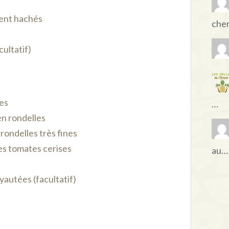
ment hachés
che
cultatif)
les
…
n rondelles
rondelles très fines
es tomates cerises
au…
yautées (facultatif)