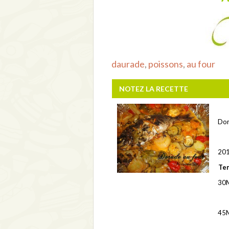
daurade
,
poissons
,
au four
NOTEZ LA RECETTE
Dor
201
Tem
30
45