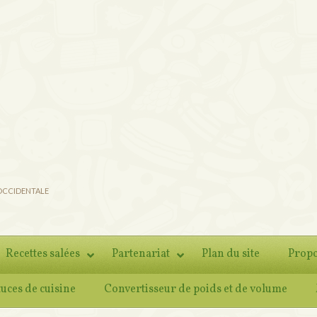
 OCCIDENTALE
Recettes salées
Partenariat
Plan du site
Propo
tuces de cuisine
Convertisseur de poids et de volume