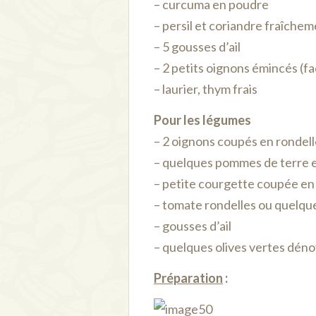
– curcuma en poudre
– persil et coriandre fraîche
– 5 gousses d’ail
– 2 petits oignons émincés (fa
– laurier, thym frais
Pour les légumes
– 2 oignons coupés en rondel
– quelques pommes de terre e
– petite courgette coupée en 
– tomate rondelles ou quelqu
– gousses d’ail
– quelques olives vertes déno
Préparation
: