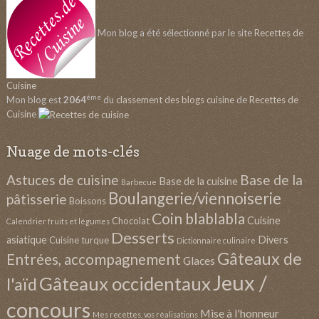
Mon blog a été sélectionné par le site
Recettes de
Cuisine
ème
Mon blog est
2064
du
classement des blogs cuisine
de
Recettes de
Cuisine
Nuage de mots-clés
Astuces de cuisine
Base de la
Base de la cuisine
Barbecue
Boulangerie/viennoiserie
pâtisserie
Boissons
Coin blablabla
Cuisine
Chocolat
Calendrier fruits et légumes
Desserts
asiatique
Divers
Cuisine turque
Dictionnaire culinaire
Gâteaux de
Entrées, accompagnement
Glaces
Jeux /
Gâteaux occidentaux
l'aïd
concours
Mise à l'honneur
Mes recettes, vos réalisations