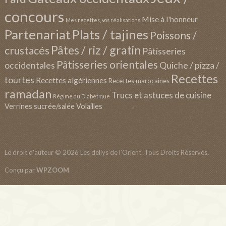
concours
Mise à l'honneur
Mes recettes, vos réalisations
Partenariat
Plats / tajines
Poissons /
Pâtes / riz / gratin
crustacés
Pâtisseries
Pâtisseries orientales
occidentales
Quiche / pizza /
Recettes
tourtes
Recettes algériennes
Recettes marocaines
ramadan
Trucs et astuces de cuisine
Régime du Diabétique
Verrines sucrée/salée
Volailles
Le droit d'auteur © 2026 Les dellys de l'Orient. Tous Droits Réservés.
Conçu par
WPZOOM