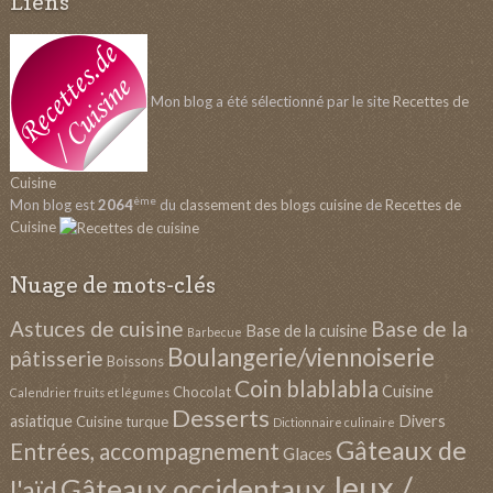
Liens
Mon blog a été sélectionné par le site
Recettes de
Cuisine
ème
Mon blog est
2064
du
classement des blogs cuisine
de
Recettes de
Cuisine
Nuage de mots-clés
Astuces de cuisine
Base de la
Base de la cuisine
Barbecue
Boulangerie/viennoiserie
pâtisserie
Boissons
Coin blablabla
Cuisine
Chocolat
Calendrier fruits et légumes
Desserts
asiatique
Divers
Cuisine turque
Dictionnaire culinaire
Gâteaux de
Entrées, accompagnement
Glaces
Jeux /
Gâteaux occidentaux
l'aïd