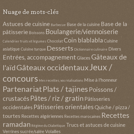
Nuage de mots-clés
Astuces de cuisine
Base de la
Base de la cuisine
Barbecue
Boulangerie/viennoiserie
pâtisserie
Boissons
Coin blablabla
Cuisine
Chocolat
Calendrier fruits et légumes
Desserts
asiatique
Divers
Cuisine turque
Dictionnaire culinaire
Gâteaux de
Entrées, accompagnement
Glaces
Jeux /
Gâteaux occidentaux
l'aïd
concours
Mise à l'honneur
Mes recettes, vos réalisations
Partenariat
Plats / tajines
Poissons /
Pâtes / riz / gratin
crustacés
Pâtisseries
Pâtisseries orientales
occidentales
Quiche / pizza /
Recettes
tourtes
Recettes algériennes
Recettes marocaines
ramadan
Trucs et astuces de cuisine
Régime du Diabétique
Verrines sucrée/salée
Volailles