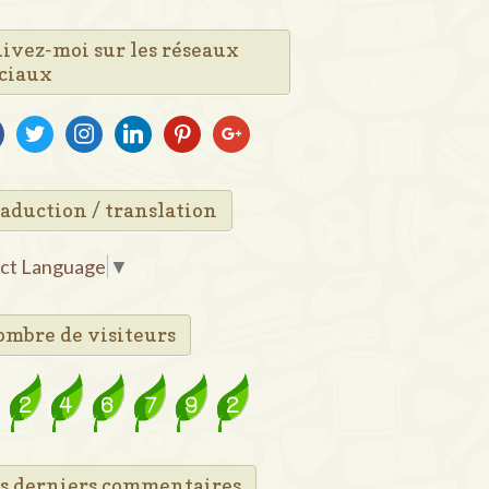
ivez-moi sur les réseaux
ciaux
ebook
twitter
instagram
linkedin
pinterest
google
aduction / translation
ect Language
▼
mbre de visiteurs
s derniers commentaires