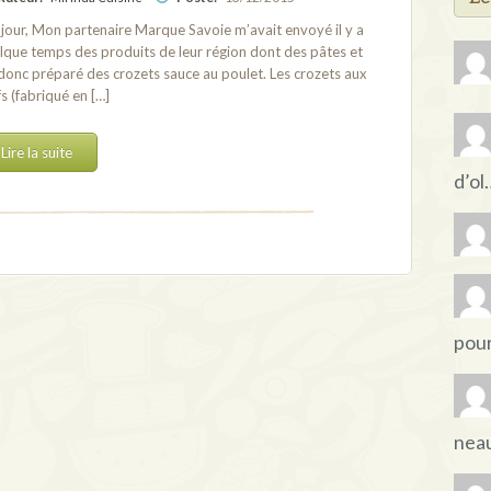
jour, Mon partenaire Marque Savoie m’avait envoyé il y a
lque temps des produits de leur région dont des pâtes et
i donc préparé des crozets sauce au poulet. Les crozets aux
s (fabriqué en […]
Lire la suite
d’ol
pou
nea