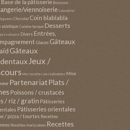
Base de la pâtisserie
Boissons
angerie/viennoiserie
Calendrier
Coin blablabla
Chocolat
t légumes
Desserts
e asiatique
Cuisine turque
Entrées,
Divers
aire culinaire
Gâteaux
ompagnement
Glaces
Gâteaux
'aïd
Jeux /
identaux
ncours
Mise
Mes recettes, vos réalisations
Partenariat
Plats /
nneur
nes
Poissons / crustacés
s / riz / gratin
Pâtisseries
Pâtisseries orientales
entales
e / pizza / tourtes
Recettes
Recettes
ennes
Recettes marocaines