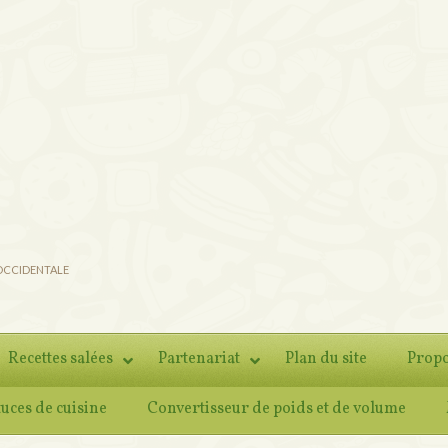
 OCCIDENTALE
Recettes salées
Partenariat
Plan du site
Propo
tuces de cuisine
Convertisseur de poids et de volume