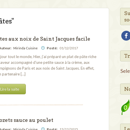
Su
so
âtes"
fac
tes aux noix de Saint Jacques facile
Auteur:
Posté:
01/12/2017
Mirinda Cuisine
Tr
jour tout le monde, Hier, j’ai préparé un plat de pâte riche
saveur accompagné d’une petite sauce à la crème, aux
mpignons de Paris et aux noix de Saint Jacques. En effet,
Sel
 partenaire […]
No
Lire la suite
ozets sauce au poulet
Le
Auteur:
Posté:
13/12/2015
Mirinda Cuisine