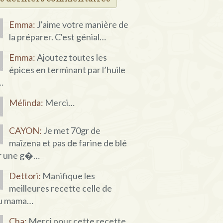
Emma:
J'aime votre manière de
la préparer. C'est génial…
Emma:
Ajoutez toutes les
épices en terminant par l’huile
…
Mélinda:
Merci…
CAYON:
Je met 70gr de
maïzena et pas de farine de blé
r une g�…
Dettori:
Manifique les
meilleures recette celle de
u mama…
Cha:
Merci pour cette recette,