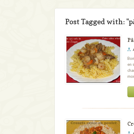
Post Tagged with: "p
Pâ
Bon
en 
cha
mon
Cr