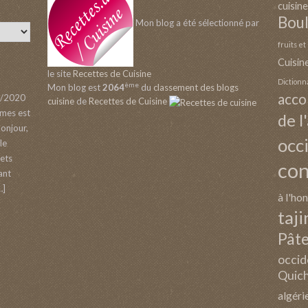
cuisine
Boul
Mon blog a été sélectionné par
fruits e
Cuisin
le site
Recettes de Cuisine
Dictionn
ème
Mon blog est
2064
du
classement des blogs
acc
/2020
cuisine
de
Recettes de Cuisine
umes est
de l
Bonjour,
occ
le
gets
co
ant
…]
à l'ho
taji
Pâte
occid
Quich
algéri