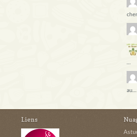
che
…
au…
Liens
Nuag
Astuc