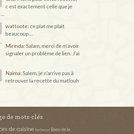
c est exactement celle que je
r…
wattoote:
ce plat me plait
beaucoup…
Mirinda:
Salam, merci de m'avoir
signaler un problème de lien. J'ai
Naima:
Salem, je n'arrive pas à
retrouver la recette du matlouh
e de mots-clés
es de cuisine
Base de la
Barbecue