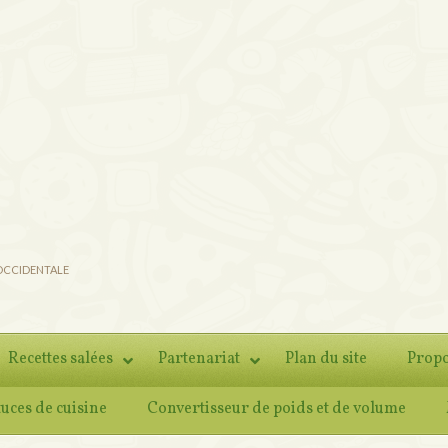
 OCCIDENTALE
Recettes salées
Partenariat
Plan du site
Propo
tuces de cuisine
Convertisseur de poids et de volume