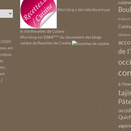
cuisine
Boul
Mon blog a été sélectionné par
fruits e
Cuisin
le site
Recettes de Cuisine
Dictionn
ème
Mon blog est
2064
du
classement des blogs
acc
/2020
cuisine
de
Recettes de Cuisine
umes est
de l
Bonjour,
occ
le
gets
co
ant
…]
à l'ho
taji
Pâte
occid
Quich
algéri