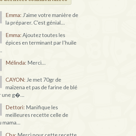
Emma:
J'aime votre manière de
la préparer. C'est génial…
Emma:
Ajoutez toutes les
épices en terminant par l’huile
…
Mélinda:
Merci…
CAYON:
Je met 70gr de
maïzena et pas de farine de blé
r une g�…
Dettori:
Manifique les
meilleures recette celle de
u mama…
Cha:
Merci pour cette recette,