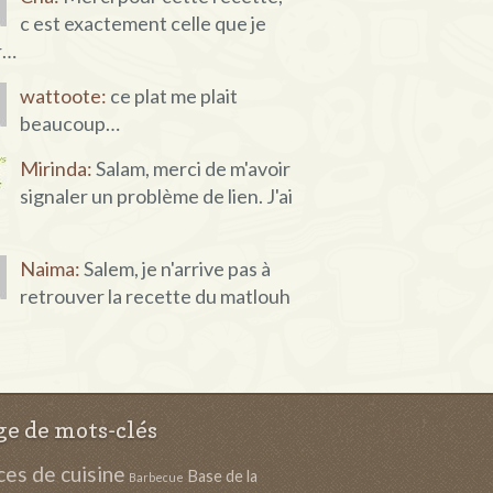
c est exactement celle que je
r…
wattoote:
ce plat me plait
beaucoup…
Mirinda:
Salam, merci de m'avoir
signaler un problème de lien. J'ai
Naima:
Salem, je n'arrive pas à
retrouver la recette du matlouh
e de mots-clés
es de cuisine
Base de la
Barbecue