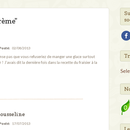
Su
so
crème"
fac
Posté:
02/08/2013
Tr
nse pas que vous refuseriez de manger une glace surtout
 J’avais dit la dernière fois dans la recette du fraisier à la
Sel
No
mousseline
Posté:
17/07/2013
Le