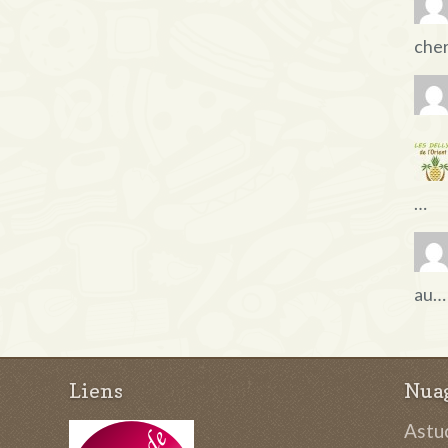
che
…
au…
Liens
Nuag
Astuc