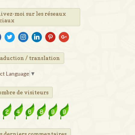
ivez-moi sur les réseaux
ciaux
ebook
twitter
instagram
linkedin
pinterest
google
aduction / translation
ect Language
▼
mbre de visiteurs
s derniers commentaires