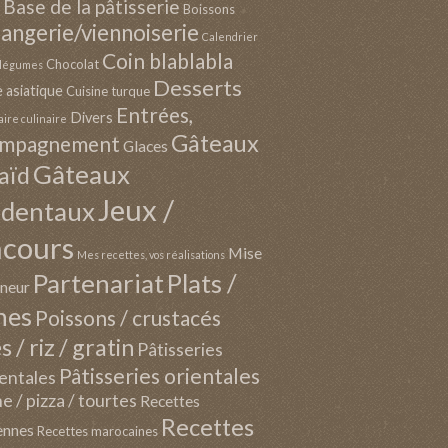
Base de la pâtisserie
Boissons
angerie/viennoiserie
Calendrier
Coin blablabla
Chocolat
t légumes
Desserts
e asiatique
Cuisine turque
Entrées,
Divers
aire culinaire
Gâteaux
ompagnement
Glaces
Gâteaux
'aïd
Jeux /
identaux
ncours
Mise
Mes recettes, vos réalisations
Partenariat
Plats /
nneur
nes
Poissons / crustacés
s / riz / gratin
Pâtisseries
Pâtisseries orientales
entales
e / pizza / tourtes
Recettes
Recettes
ennes
Recettes marocaines